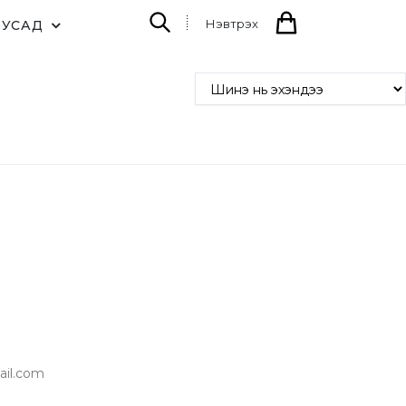
Нэвтрэх
БУСАД
il.com