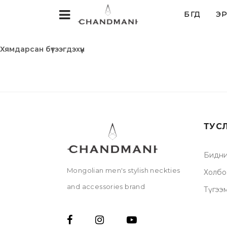
БҮГД
ЭР
Хямдарсан бүтээгдэхүүн
ТУС
Бидни
Mongolian men's stylish neckties
Холбо
and accessories brand
Түгээ