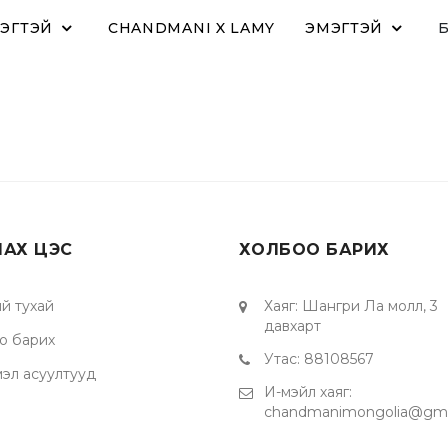
ЭГТЭЙ
CHANDMANI X LAMY
ЭМЭГТЭЙ
ЛАХ ЦЭС
ХОЛБОО БАРИХ
й тухай
Хаяг
:
Шангри Ла молл, 3
давхарт
о барих
Утас
:
88108567
мэл асуултууд
И-мэйл хаяг
:
chandmanimongolia@gma