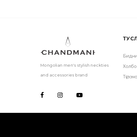
ТУС
Бидни
Mongolian men's stylish neckties
Холбо
and accessories brand
Түгээм