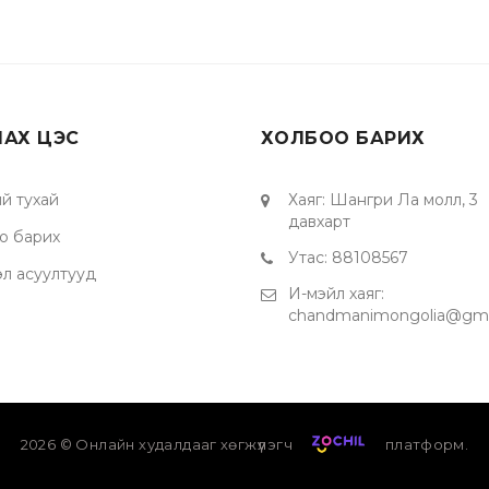
ЛАХ ЦЭС
ХОЛБОО БАРИХ
й тухай
Хаяг
:
Шангри Ла молл, 3
давхарт
о барих
Утас
:
88108567
эл асуултууд
И-мэйл хаяг
:
chandmanimongolia@gma
2026
© Онлайн худалдааг хөгжүүлэгч
платформ.