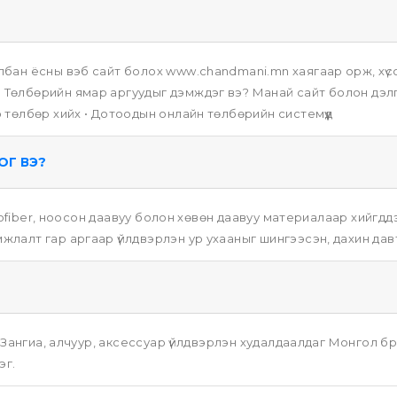
бан ёсны вэб сайт болох www.chandmani.mn хаягаар орж, хүссэ
Төлбөрийн ямар аргуудыг дэмждэг вэ? Манай сайт болон дэлгү
 төлбөр хийх • Дотоодын онлайн төлбөрийн системүүд
ОГ ВЭ?
icrofiber, ноосон даавуу болон хөвөн даавуу материалаар хийгдд
жлалт гар аргаар үйлдвэрлэн ур ухааныг шингээсэн, дахин дав
, Зангиа, алчуур, аксессуар үйлдвэрлэн худалдаалдаг Монгол бр
эг.