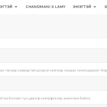
ЭГТЭЙ
CHANDMANI X LAMY
ЭМЭГТЭЙ
лах талаар заавартай доорхи хаягаар хандан танилцаарай. https
йгаа боловч тун удахгүй нэвтрүүлэхээр ажиллаж байна.