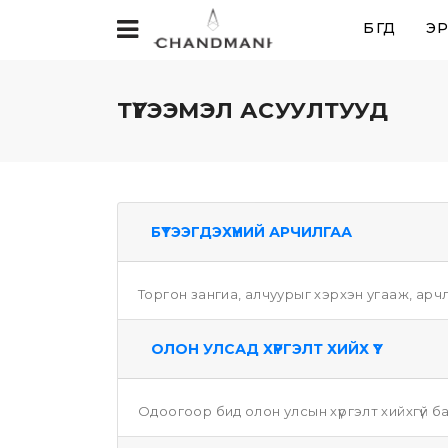
БҮГД
ЭР
ТҮГЭЭМЭЛ АСУУЛТУУД
БҮТЭЭГДЭХҮҮНИЙ АРЧИЛГАА
Торгон зангиа, алчуурыг хэрхэн угааж, арч
ОЛОН УЛСАД ХҮРГЭЛТ ХИЙХ ҮҮ?
Одоогоор бид олон улсын хүргэлт хийхгүй ба