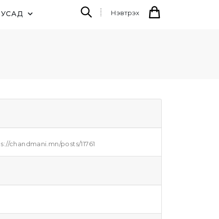
Нэвтрэх
БУСАД
://chandmani.mn/posts/11761