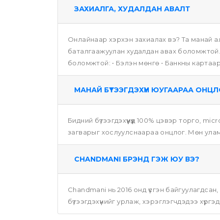
ЗАХИАЛГА, ХУДАЛДАН АВАЛТ
Онлайнаар хэрхэн захиалах вэ? Та манай ал
баталгаажуулан худалдан авах боломжтой. 
боломжтой: • Бэлэн мөнгө • Банкны картаар
МАНАЙ БҮТЭЭГДЭХҮҮН ЮУГААРАА ОНЦЛ
Бидний бүтээгдэхүүнүүд 100% цэвэр торго, m
загварыг хослуулснаараа онцлог. Мөн улам
CHANDMANI БРЭНД ГЭЖ ЮУ ВЭ?
Chandmani нь 2016 онд үүсгэн байгуулагдсан
бүтээгдэхүүнийг урлаж, хэрэглэгчдэдээ хүргэд