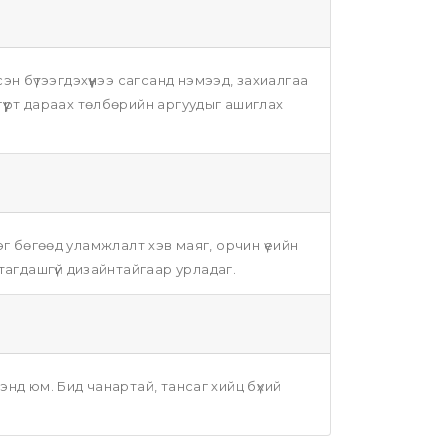
н бүтээгдэхүүнээ сагсанд нэмээд, захиалгаа
үрт дараах төлбөрийн аргуудыг ашиглах
эг бөгөөд уламжлалт хэв маяг, орчин үеийн
тагдашгүй дизайнтайгаар урладаг.
энд юм. Бид чанартай, тансаг хийц бүхий