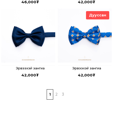
46,000
₮
42,000
₮
Дууссан
Эрвээхэй зангиа
Эрвээхэй зангиа
42,000
₮
42,000
₮
1
2
3