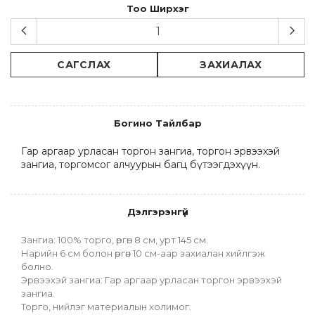
Тоо Ширхэг
САГСЛАХ
ЗАХИАЛАХ
Богино Тайлбар
Гар аргаар урласан торгон зангиа, торгон эрвээхэй 
зангиа, торгомсог алчуурын багц бүтээгдэхүүн.
Дэлгэрэнгүй
Зангиа: 100% торго, өргөн 8 см, урт 145 см.
Нарийн 6 см болон өргөн 10 см-аар захиалан хийлгэж 
болно.
Эрвээхэй зангиа: Гар аргаар урласан торгон эрвээхэй 
зангиа.
Торго, нийлэг материалын холимог.