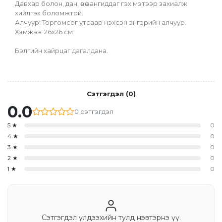
Давхар болон, дан, өөрөө зангиддаг гэх мэтээр захиалж 
хийлгэх боломжтой.
Алчуур: Торгомсог утсаар нэхсэн энгэрийн алчуур. 
Хэмжээ: 26х26 см
Бэлгийн хайрцаг дагалдана.
Сэтгэгдэл
(
0
)
0.0
0
сэтгэгдэл
5
★
0
4
★
0
3
★
0
2
★
0
1
★
0
Сэтгэгдэл үлдээхийн тулд нэвтэрнэ үү.