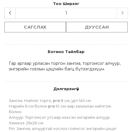
Тоо Ширхэг
САГСЛАХ
ДУУССАН
Богино Тайлбар
Гар аргаар урласан торгон зангиа, торгомсог алчуур, 
энгэрийн гоёлын цэцгийн багц бүтээгдэхүүн.
Дэлгэрэнгүй
Зангиа: Нийлэг торго, өргөн 8 см, урт 145 см.
Нарийн 6 см болон өргөн 10 см-аар захиалан хийлгэж 
болно.
Алчуур: Торгомсог утсаар нэхсэн энгэрийн алчуур. 
Хэмжээ: 26х26 см
Pin: Зангиа, алчууртай хослох гоёмсог энгэрийн цэцэг