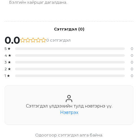
Бэлгийн хайрцаг дагалдана.
Сэтгэгдэл
(
0
)
0.0
0
сэтгэгдэл
5
★
0
4
★
0
3
★
0
2
★
0
1
★
0
Сэтгэгдэл үлдээхийн тулд нэвтэрнэ үү.
Нэвтрэх
Одоогоор сэтгэгдэл алга байна.