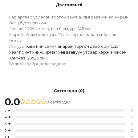
Дэлгэрэнгүй
Гар аргаар урласан торгон зангиа, хөвөн даавуун алчуурын 
багц бүтээгдэхүүн.
Зангиа: 100% торго, өргөн 8 см, урт 145 см.
Нарийн 6 см болон өргөн 10 см-аар захиалан хийлгэж 
болно.
Алчуур: 
Хамгийн сайн чанарын торгон дээр сонгодог 
хээг принт хийж, ирмэг хөвөөг даавуун утсаар хэрж эмжсэн. 
Хэмжээ: 23х23 см.
Бэлгийн хайрцаг дагалдана. 
Сэтгэгдэл
(
0
)
0.0
0
сэтгэгдэл
5
★
0
4
★
0
3
★
0
2
★
0
1
★
0