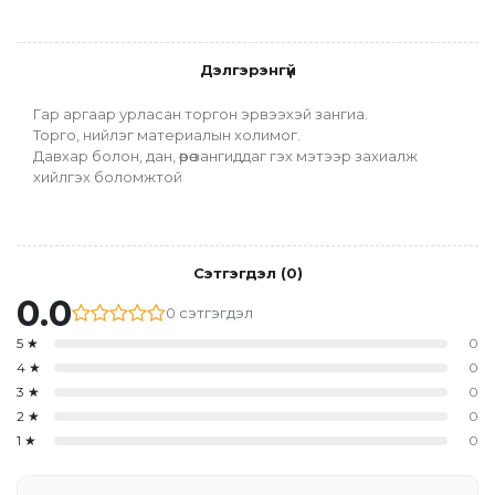
Дэлгэрэнгүй
Гар аргаар урласан торгон эрвээхэй зангиа.
Торго, нийлэг материалын холимог.
Давхар болон, дан, өөрөө зангиддаг гэх мэтээр захиалж 
хийлгэх боломжтой
Сэтгэгдэл
(
0
)
0.0
0
сэтгэгдэл
5
★
0
4
★
0
3
★
0
2
★
0
1
★
0