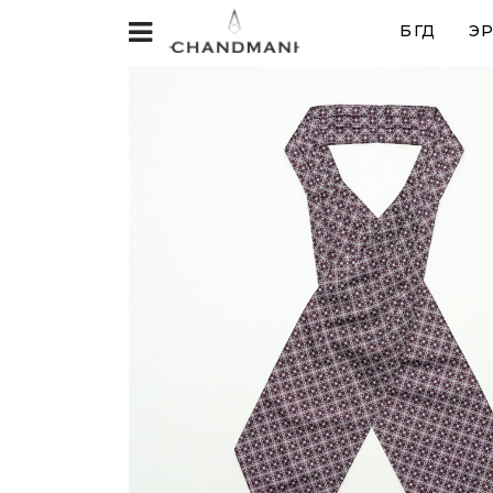
БҮГД
ЭР