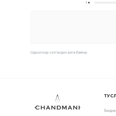
1
★
Одоогоор сэтгэгдэл алга байна.
ТУС
Бидни