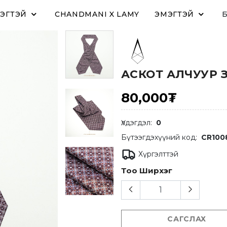
ЭГТЭЙ
CHANDMANI X LAMY
ЭМЭГТЭЙ
АСКОТ АЛЧУУР 
80,000₮
Үлдэгдэл:
0
Бүтээгдэхүүний код:
CR100
Хүргэлттэй
Тоо Ширхэг
САГСЛАХ