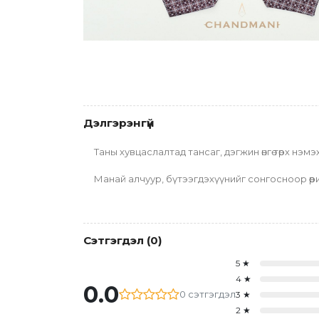
Дэлгэрэнгүй
Таны хувцаслалтад тансаг, дэгжин өнгө төрх нэмэх
Манай алчуур, бүтээгдэхүүнийг сонгосноор өөрий
Сэтгэгдэл
(
0
)
5
★
4
★
0.0
0
сэтгэгдэл
3
★
2
★