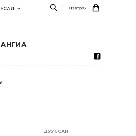
Нэвтрэх
БУСАД
ЗАНГИА
8
ДУУССАН