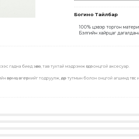
Богино Тайлбар
100% цэвэр торгон материал
Бэлгийн хайрцаг дагалдан
ээс гадна биед зөөлөн, тав тухтай мэдрэмж өгдөг онцгой аксесуар.
н өвөрмөц өнгө төрхийг тодруулж, өдөр тутмын болон онцгой агшинд тө