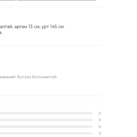
тай, өргөн 13 см, урт 145 см.

а.
гс имижийг бүтээх боломжтой.
0
0
0
0