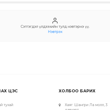
Сэтгэгдэл үлдээхийн тулд нэвтэрнэ үү.
Нэвтрэх
ЛАХ ЦЭС
ХОЛБОО БАРИХ
й тухай
Хаяг
:
Шангри Ла молл, 3
давхарт