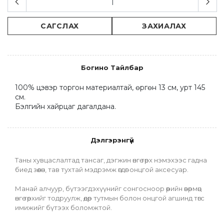
САГСЛАХ
ЗАХИАЛАХ
Богино Тайлбар
100% цэвэр торгон материалтай, өргөн 13 см, урт 145 
см.

Бэлгийн хайрцаг дагалдана.
Дэлгэрэнгүй
Таны хувцаслалтад тансаг, дэгжин өнгө төрх нэмэхээс гадна 
биед зөөлөн, тав тухтай мэдрэмж өгдөг онцгой аксесуар.
Манай алчуур, бүтээгдэхүүнийг сонгосноор өөрийн өвөрмөц 
өнгө төрхийг тодруулж, өдөр тутмын болон онцгой агшинд төгс 
имижийг бүтээх боломжтой.