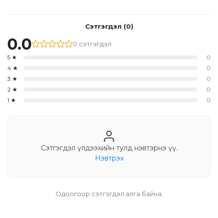
Сэтгэгдэл
(
0
)
0.0
0
сэтгэгдэл
5
★
0
4
★
0
3
★
0
2
★
0
1
★
0
Сэтгэгдэл үлдээхийн тулд нэвтэрнэ үү.
Нэвтрэх
Одоогоор сэтгэгдэл алга байна.