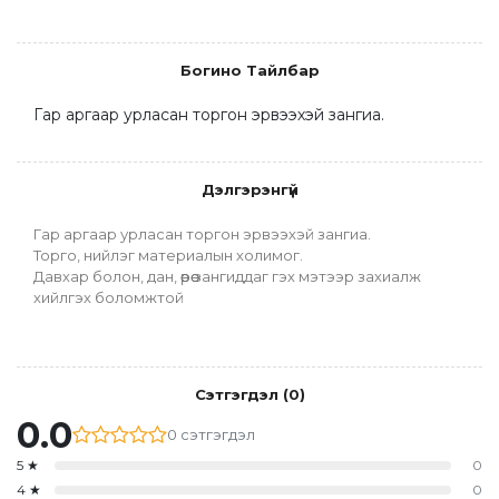
Богино Тайлбар
Гар аргаар урласан торгон эрвээхэй зангиа.
Дэлгэрэнгүй
Гар аргаар урласан торгон эрвээхэй зангиа.
Торго, нийлэг материалын холимог.
Давхар болон, дан, өөрөө зангиддаг гэх мэтээр захиалж 
хийлгэх боломжтой
Сэтгэгдэл
(
0
)
0.0
0
сэтгэгдэл
5
★
0
4
★
0