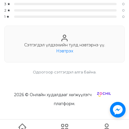
3
★
0
2
★
0
1
★
0
Сэтгэгдэл үлдээхийн тулд нэвтэрнэ үү.
Нэвтрэх
Одоогоор сэтгэгдэл алга байна.
2026
© Онлайн худалдааг хөгжүүлэгч
платформ.