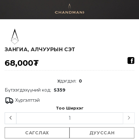
ЗАНГИА, АЛЧУУРЫН СЭТ
68,000₮
Үлдэгдэл
:
0
Бүтээгдэхүүний код:
S359
Хүргэлттэй
Тоо Ширхэг
САГСЛАХ
ДУУССАН