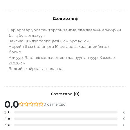
Дэлгэрэнгүй
Гар аргаар урласан торгон зангиа, хөвөн даавуун алчуурын 
багц бүтээгдэхүүн.
Зангиа: Нийлэг торго, өргөн 8 см, урт 145 см.
Нарийн 6 см болон өргөн 10 см-аар захиалан хийлгэж 
болно.
Алчуур: Барлаж хэвлэсэн хөвөн даавуун алчуур. Хэмжээ: 
26х26 см
Бэлгийн хайрцаг дагалдана. 
Сэтгэгдэл
(
0
)
0.0
0
сэтгэгдэл
5
★
0
4
★
0
3
★
0