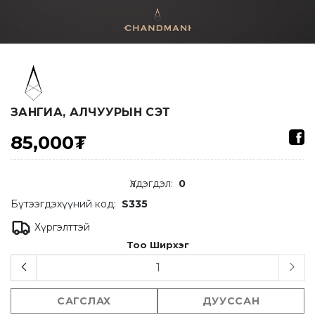
ЗАНГИА, АЛЧУУРЫН СЭТ
85,000₮
Үлдэгдэл
:
0
Бүтээгдэхүүний код:
S335
Хүргэлттэй
Тоо Ширхэг
САГСЛАХ
ДУУССАН