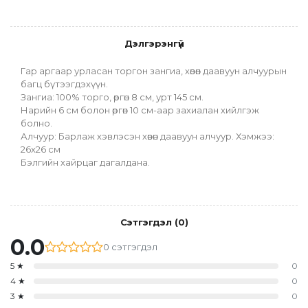
Дэлгэрэнгүй
Гар аргаар урласан торгон зангиа, хөвөн даавуун алчуурын 
багц бүтээгдэхүүн.
Зангиа: 100% торго, өргөн 8 см, урт 145 см.
Нарийн 6 см болон өргөн 10 см-аар захиалан хийлгэж 
болно.
Алчуур: Барлаж хэвлэсэн хөвөн даавуун алчуур. Хэмжээ: 
26х26 см
Бэлгийн хайрцаг дагалдана. 
Сэтгэгдэл
(
0
)
0.0
0
сэтгэгдэл
5
★
0
4
★
0
3
★
0