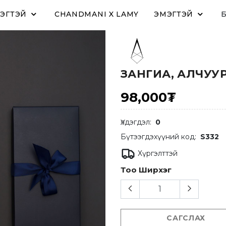
ЭГТЭЙ
CHANDMANI X LAMY
ЭМЭГТЭЙ
ЗАНГИА, АЛЧУУ
98,000₮
Үлдэгдэл:
0
Бүтээгдэхүүний код:
S332
Хүргэлттэй
Тоо Ширхэг
САГСЛАХ