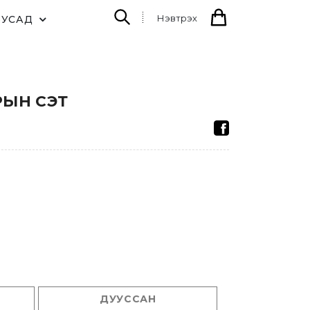
Нэвтрэх
БУСАД
РЫН СЭТ
ДУУССАН