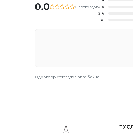
4
★
0.0
0
сэтгэгдэл
3
★
2
★
1
★
Одоогоор сэтгэгдэл алга байна.
ТУС