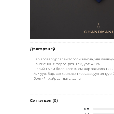
Дэлгэрэнгүй
Гар аргаар урласан торгон зангиа, хөвөн дааву
Зангиа: 100% торго, өргөн 8 см, урт 145 см.
Нарийн 6 см болон өргөн 10 см-аар захиалан хи
Алчуур: Барлаж хэвлэсэн хөвөн даавуун алчуур.
Бэлгийн хайрцаг дагалдана. 
Сэтгэгдэл
(
0
)
5
★