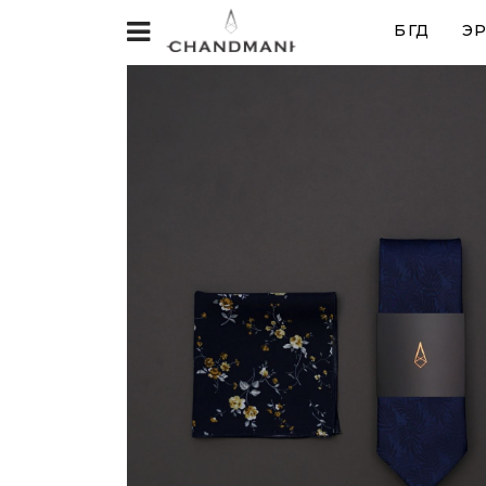
БҮГД
ЭР