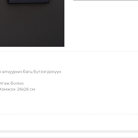
ун алчуурын багц бүтээгдэхүүн.
йлгэж болно.
 Хэмжээ: 26х26 см