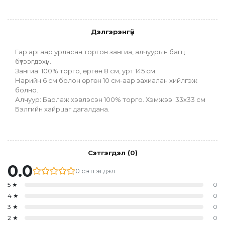
Дэлгэрэнгүй
Гар аргаар урласан торгон зангиа, алчуурын багц 
бүтээгдэхүүн.
Зангиа: 100% торго, өргөн 8 см, урт 145 см.
Нарийн 6 см болон өргөн 10 см-аар захиалан хийлгэж 
болно.
Алчуур: Барлаж хэвлэсэн 100% торго. Хэмжээ: 33х33 см
Бэлгийн хайрцаг дагалдана. 
Сэтгэгдэл
(
0
)
0.0
0
сэтгэгдэл
5
★
0
4
★
0
3
★
0
2
★
0