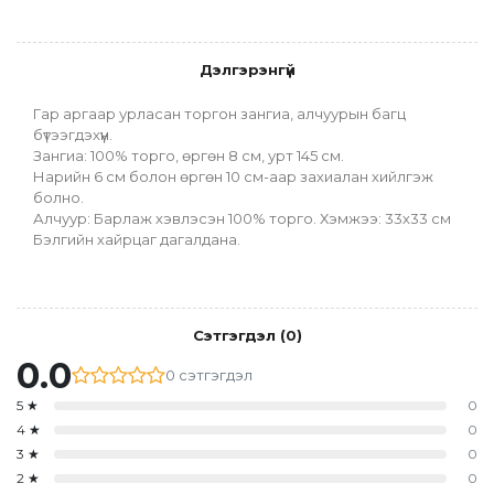
Дэлгэрэнгүй
Гар аргаар урласан торгон зангиа, алчуурын багц 
бүтээгдэхүүн.
Зангиа: 100% торго, өргөн 8 см, урт 145 см.
Нарийн 6 см болон өргөн 10 см-аар захиалан хийлгэж 
болно.
Алчуур: Барлаж хэвлэсэн 100% торго. Хэмжээ: 33х33 см
Бэлгийн хайрцаг дагалдана. 
Сэтгэгдэл
(
0
)
0.0
0
сэтгэгдэл
5
★
0
4
★
0
3
★
0
2
★
0