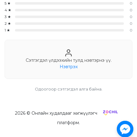
5
★
0
4
★
0
3
★
0
2
★
0
1
★
0
Сэтгэгдэл үлдээхийн тулд нэвтэрнэ үү.
Нэвтрэх
Одоогоор сэтгэгдэл алга байна.
2026
© Онлайн худалдааг хөгжүүлэгч
платформ.