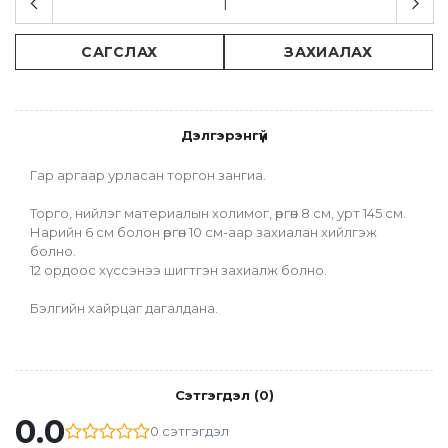
САГСЛАХ
ЗАХИАЛАХ
Дэлгэрэнгүй
Гар аргаар урласан торгон зангиа.
Торго, нийлэг материалын холимог, өргөн 8 см, урт 145 см.
Нарийн 6 см болон өргөн 10 см-аар захиалан хийлгэж 
болно.
12 ордоос хүссэнээ шигтгэн захиалж болно.
Бэлгийн хайрцаг дагалдана.
Сэтгэгдэл
(
0
)
0.0
0
сэтгэгдэл