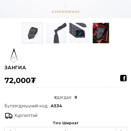
ЗАНГИА
72,000₮
Үлдэгдэл
:
9
Бүтээгдэхүүний код:
A534
Хүргэлттэй
Тоо Ширхэг