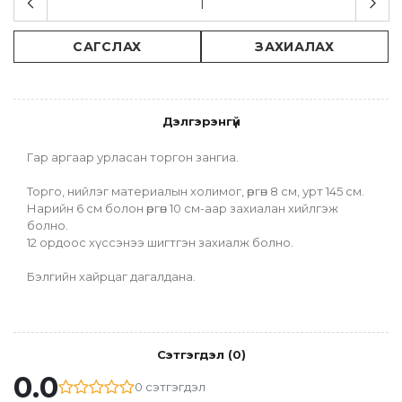
САГСЛАХ
ЗАХИАЛАХ
Дэлгэрэнгүй
Гар аргаар урласан торгон зангиа.
Торго, нийлэг материалын холимог, өргөн 8 см, урт 145 см.
Нарийн 6 см болон өргөн 10 см-аар захиалан хийлгэж 
болно.
12 ордоос хүссэнээ шигтгэн захиалж болно.
Бэлгийн хайрцаг дагалдана.
Сэтгэгдэл
(
0
)
0.0
0
сэтгэгдэл