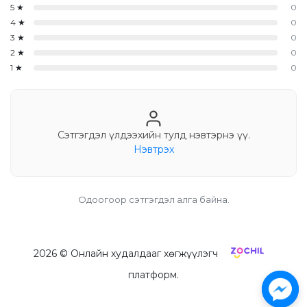
5
★
0
4
★
0
3
★
0
2
★
0
1
★
0
Сэтгэгдэл үлдээхийн тулд нэвтэрнэ үү.
Нэвтрэх
Одоогоор сэтгэгдэл алга байна.
2026
© Онлайн худалдааг хөгжүүлэгч
платформ.