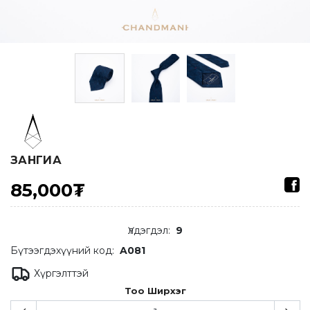
ЗАНГИА
85,000₮
Үлдэгдэл
:
9
Бүтээгдэхүүний код:
A081
Хүргэлттэй
Тоо Ширхэг