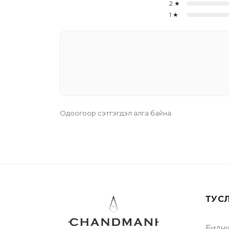
2
★
1
★
Одоогоор сэтгэгдэл алга байна.
ТУС
Бидни