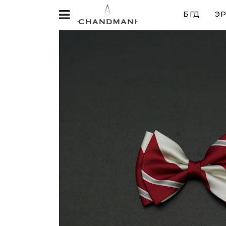
БҮГД
ЭР