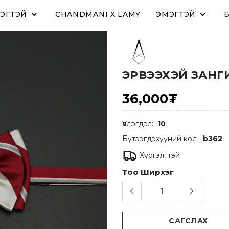
ЭГТЭЙ
CHANDMANI X LAMY
ЭМЭГТЭЙ
ЭРВЭЭХЭЙ ЗАНГ
36,000₮
Үлдэгдэл:
10
Бүтээгдэхүүний код:
b362
Хүргэлттэй
Тоо Ширхэг
САГСЛАХ