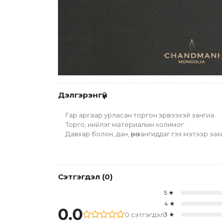
Дэлгэрэнгүй
Гар аргаар урласан торгон эрвээхэй зангиа.
Торго, нийлэг материалын холимог.
Давхар болон, дан, өөрөө зангиддаг гэх мэтээр 
Сэтгэгдэл
(
0
)
5
★
4
★
0.0
0
сэтгэгдэл
3
★