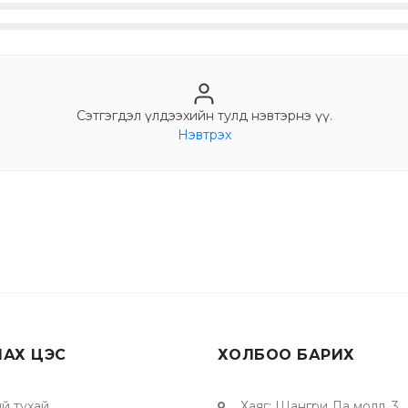
Сэтгэгдэл үлдээхийн тулд нэвтэрнэ үү.
Нэвтрэх
ЛАХ ЦЭС
ХОЛБОО БАРИХ
й тухай
Хаяг
:
Шангри Ла молл, 3