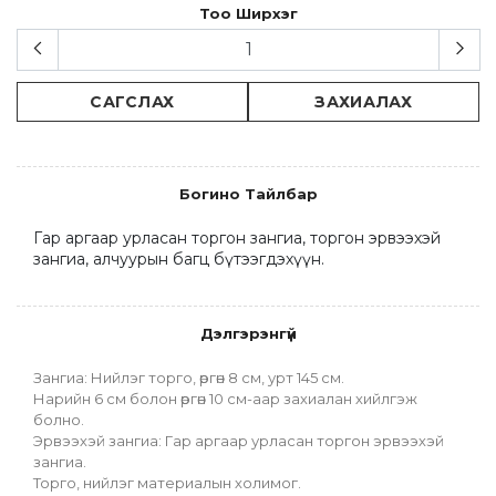
Тоо Ширхэг
САГСЛАХ
ЗАХИАЛАХ
Богино Тайлбар
Гар аргаар урласан торгон зангиа, торгон эрвээхэй 
зангиа, алчуурын багц бүтээгдэхүүн.
Дэлгэрэнгүй
Зангиа: Нийлэг торго, өргөн 8 см, урт 145 см.
Нарийн 6 см болон өргөн 10 см-аар захиалан хийлгэж 
болно.
Эрвээхэй зангиа: Гар аргаар урласан торгон эрвээхэй 
зангиа.
Торго, нийлэг материалын холимог.