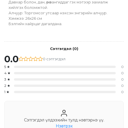
Давхар болон, дан, өөрөө зангиддаг гэх мэтээр захиалж 
хийлгэх боломжтой.
Алчуур: Торгомсог утсаар нэхсэн энгэрийн алчуур. 
Хэмжээ: 26х26 см
Бэлгийн хайрцаг дагалдана.
Сэтгэгдэл
(
0
)
0.0
0
сэтгэгдэл
5
★
0
4
★
0
3
★
0
2
★
0
1
★
0
Сэтгэгдэл үлдээхийн тулд нэвтэрнэ үү.
Нэвтрэх