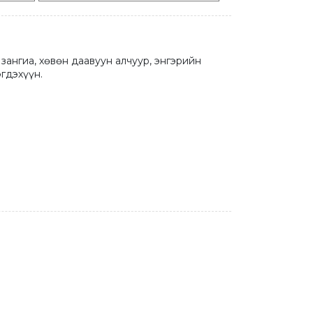
зангиа, хөвөн даавуун алчуур, энгэрийн 
гдэхүүн.