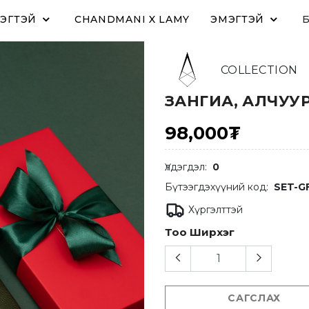
ЭГТЭЙ
CHANDMANI X LAMY
ЭМЭГТЭЙ
COLLECTION
ЗАНГИА, АЛЧУУ
98,000₮
Үлдэгдэл:
0
Бүтээгдэхүүний код:
SET-G
Хүргэлттэй
Тоо Ширхэг
САГСЛАХ