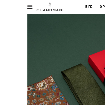
БҮГД
ЭР