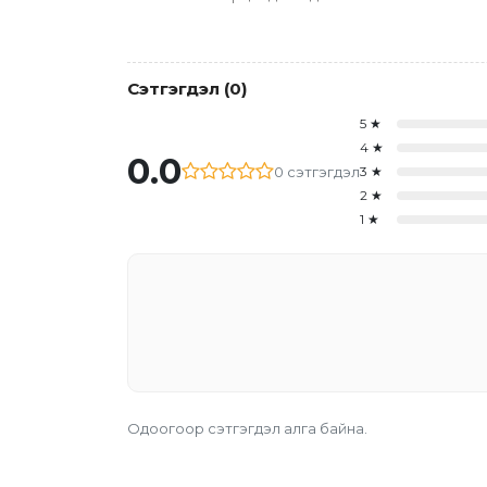
Сэтгэгдэл
(
0
)
5
★
4
★
0.0
0
сэтгэгдэл
3
★
2
★
1
★
Одоогоор сэтгэгдэл алга байна.