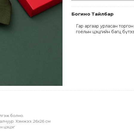
Богино Тайлбар
Гар аргаар урласан торгон 
гоёлын цэцгийн багц бүтээ
йлгэж болно.
 алчуур. Хэмжээ: 26х26 см
йн цэцэг