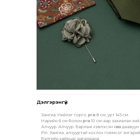
Дэлгэрэнгүй
Зангиа: Нийлэг торго, өргөн 8 см, урт 145 см.
Нарийн 6 см болон өргөн 10 см-аар захиалан хи
Алчуур: Алчуур: Барлаж хэвлэсэн хөвөн даавуун
Pin: Зангиа, алчууртай хослох гоёмсог энгэри
Бэлгийн хайрцаг дагалдана.