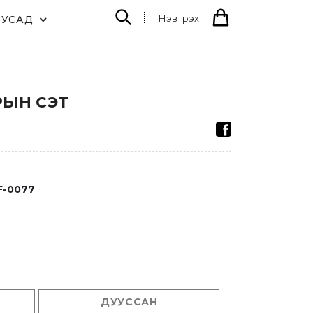
Нэвтрэх
БУСАД
РЫН СЭТ
F-0077
ДУУССАН