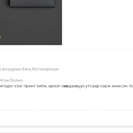
ун алчуурын багц бүтээгдэхүүн.
йлгэж болно.
одог хээг принт хийж, ирмэг хөвөөг даавуун утсаар хэрж эмжсэн. Х