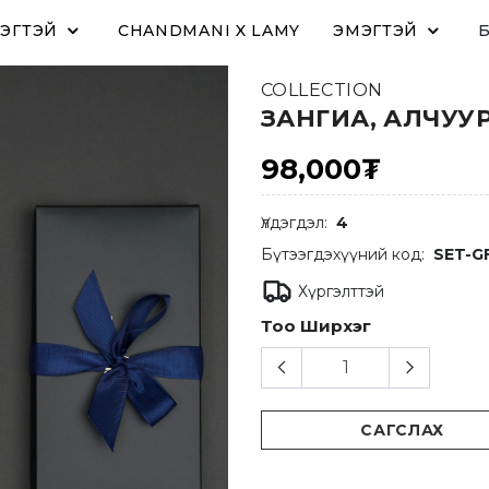
ЭГТЭЙ
CHANDMANI X LAMY
ЭМЭГТЭЙ
COLLECTION
ЗАНГИА, АЛЧУУ
98,000₮
Үлдэгдэл:
4
Бүтээгдэхүүний код:
SET-G
Хүргэлттэй
Тоо Ширхэг
САГСЛАХ