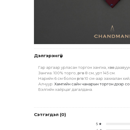
Дэлгэрэнгүй
Гар аргаар урласан торгон зангиа, хөвөн дааву
Зангиа: 100% торго, өргөн 8 см, урт 145 см.
Нарийн 6 см болон өргөн 10 см-аар захиалан хи
Алчуур: 
Хамгийн сайн чанарын торгон дээр сонг
Бэлгийн хайрцаг дагалдана. 
Сэтгэгдэл
(
0
)
5
★