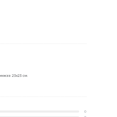
эмжээ: 23х23 см.
0