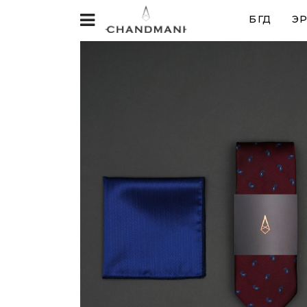
БҮГД
ЭР