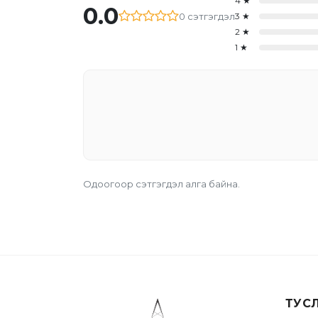
4
★
0.0
0
сэтгэгдэл
3
★
2
★
1
★
Одоогоор сэтгэгдэл алга байна.
ТУС