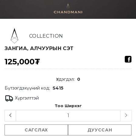
COLLECTION
ЗАНГИА, АЛЧУУРЫН СЭТ
125,000₮
Үлдэгдэл
:
0
Бүтээгдэхүүний код:
S415
Хүргэлттэй
Тоо Ширхэг
САГСЛАХ
ДУУССАН