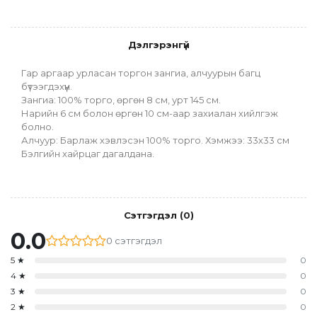
Дэлгэрэнгүй
Гар аргаар урласан торгон зангиа, алчуурын багц 
бүтээгдэхүүн.
Зангиа: 100% торго, өргөн 8 см, урт 145 см.
Нарийн 6 см болон өргөн 10 см-аар захиалан хийлгэж 
болно.
Алчуур: Барлаж хэвлэсэн 100% торго. Хэмжээ: 33х33 см
Бэлгийн хайрцаг дагалдана. 
Сэтгэгдэл
(
0
)
0.0
0
сэтгэгдэл
5
★
0
4
★
0
3
★
0
2
★
0