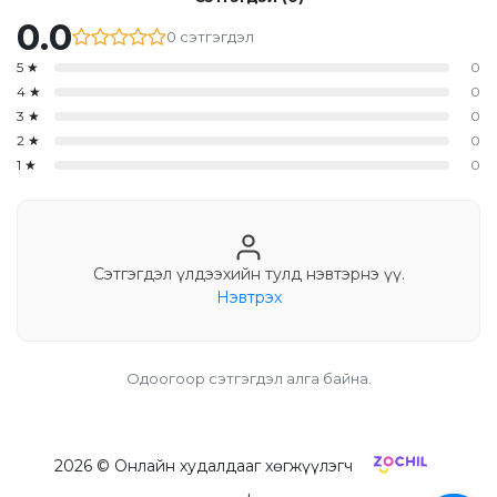
0.0
0
сэтгэгдэл
5
★
0
4
★
0
3
★
0
2
★
0
1
★
0
Сэтгэгдэл үлдээхийн тулд нэвтэрнэ үү.
Нэвтрэх
Одоогоор сэтгэгдэл алга байна.
2026
© Онлайн худалдааг хөгжүүлэгч