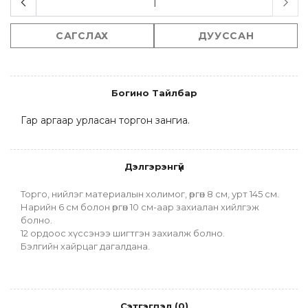
САГСЛАХ
ДУУССАН
Богино Тайлбар
Гар аргаар урласан торгон зангиа.
Дэлгэрэнгүй
Торго, нийлэг материалын холимог, өргөн 8 см, урт 145 см.
Нарийн 6 см болон өргөн 10 см-аар захиалан хийлгэж 
болно.
12 ордоос хүссэнээ шигтгэн захиалж болно.
Бэлгийн хайрцаг дагалдана.
Сэтгэгдэл
(
0
)