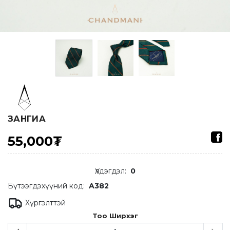
ЗАНГИА
55,000₮
Үлдэгдэл
:
0
Бүтээгдэхүүний код:
A382
Хүргэлттэй
Тоо Ширхэг