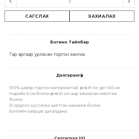
САГСЛАХ
ЗАХИАЛАХ
Богино Тайлбар
Гар аргаар урласан торгон зангиа.
Дэлгэрэнгүй
100% цэвэр торгон материалтай, өргөн 8 см, урт 145 см.
Нарийн 6 см болон өргөн 10 см-аар захиалан хийлгэж 
болно.
12 ордоос хүссэнээ шигтгэн захиалж болно.
Бэлгийн хайрцаг дагалдана.
Сэтгэгдэл
(
0
)