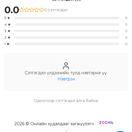
0.0
0
сэтгэгдэл
5
★
0
4
★
0
3
★
0
2
★
0
1
★
0
Сэтгэгдэл үлдээхийн тулд нэвтэрнэ үү.
Нэвтрэх
Одоогоор сэтгэгдэл алга байна.
2026
© Онлайн худалдааг хөгжүүлэгч