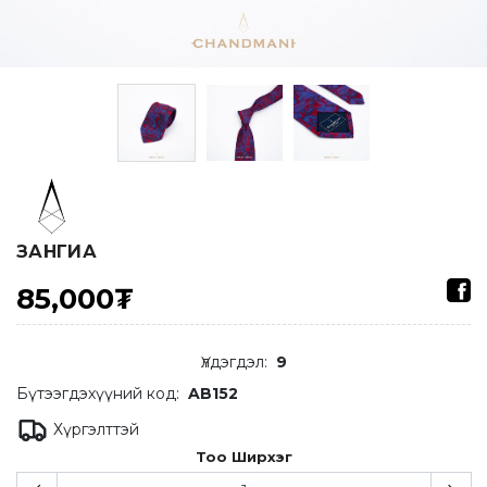
ЗАНГИА
85,000₮
Үлдэгдэл
:
9
Бүтээгдэхүүний код:
AB152
Хүргэлттэй
Тоо Ширхэг