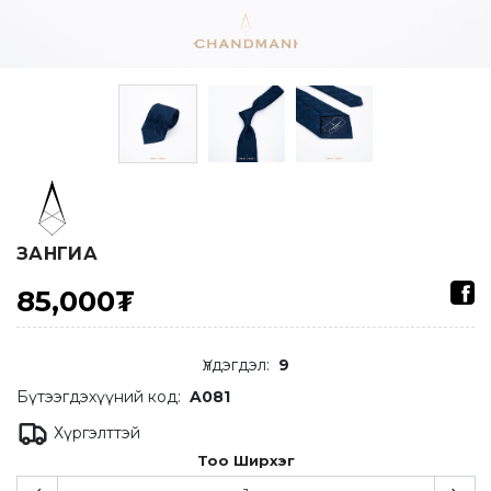
ЗАНГИА
85,000₮
Үлдэгдэл
:
9
Бүтээгдэхүүний код:
A081
Хүргэлттэй
Тоо Ширхэг