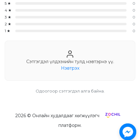
5
★
0
4
★
0
3
★
0
2
★
0
1
★
0
Сэтгэгдэл үлдээхийн тулд нэвтэрнэ үү.
Нэвтрэх
Одоогоор сэтгэгдэл алга байна.
2026
© Онлайн худалдааг хөгжүүлэгч
платформ.