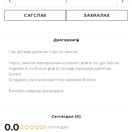
САГСЛАХ
ЗАХИАЛАХ
Дэлгэрэнгүй
Гар аргаар урласан торгон зангиа.
Торго, нийлэг материалын холимог, өргөн 8 см, урт 145 см.
Нарийн 6 см болон өргөн 10 см-аар захиалан хийлгэж 
болно.
12 ордоос хүссэнээ шигтгэн захиалж болно.
Бэлгийн хайрцаг дагалдана.
Сэтгэгдэл
(
0
)
0.0
0
сэтгэгдэл