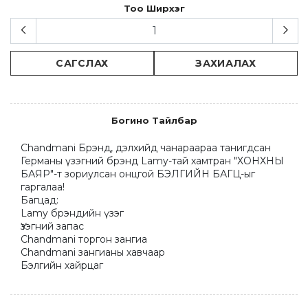
Тоо Ширхэг
САГСЛАХ
ЗАХИАЛАХ
Богино Тайлбар
Chandmani Брэнд, дэлхийд чанараараа танигдсан 
Германы үзэгний брэнд Lamy-тай хамтран "ХОНХНЫ 
БАЯР"-т зориулсан онцгой БЭЛГИЙН БАГЦ-ыг 
гаргалаа! 

Багцад: 

Lamy брэндийн үзэг

Үзэгний запас

Chandmani торгон зангиа

Chandmani зангианы хавчаар

Бэлгийн хайрцаг