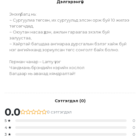
Дэлгэрэнгүй
Энэхүү багц нь:
~ Сургуулиа төгсөн, их сургуульд элсэн орж буй 10 жилээ 
төгсөгчдөд,
~ Оюутан насаа үдэн, ажлын гараагаа эхэлж буй 
залуустаа,
~ Хайртай багшдаа ангиараа дурсгалын бэлэг хайж буй 
нэг ангийнханд зориулсан төгс сонголт байх болно.
Герман чанар – Lamy үзэг
Чандмань брэндийн нэрийн хослол
Багцаар нь авахад хямдралтай!
Сэтгэгдэл
(
0
)
0.0
0
сэтгэгдэл
5
★
0
4
★
0
3
★
0