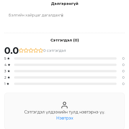
Дэлгэрэнгүй
Бэлгийн хайрцаг дагалдахгүй.
Сэтгэгдэл
(
0
)
0.0
0
сэтгэгдэл
5
★
0
4
★
0
3
★
0
2
★
0
1
★
0
Сэтгэгдэл үлдээхийн тулд нэвтэрнэ үү.
Нэвтрэх