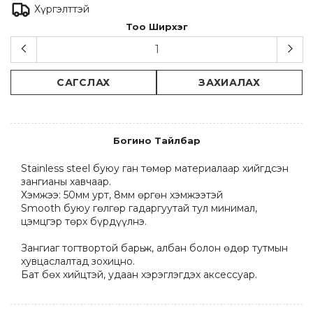
Хүргэлттэй
Тоо Ширхэг
САГСЛАХ
ЗАХИАЛАХ
Богино Тайлбар
Stainless steel буюу ган төмөр материалаар хийгдсэн 
зангианы хавчаар.

Хэмжээ: 50мм урт, 8мм өргөн хэмжээтэй 

Smooth буюу гөлгөр гадаргуутай тул минимал, 
цэмцгэр төрх бүрдүүлнэ.

Зангиаг тогтвортой барьж, албан болон өдөр тутмын 
хувцаслалтад зохицно.

Бат бөх хийцтэй, удаан хэрэглэгдэх аксессуар.