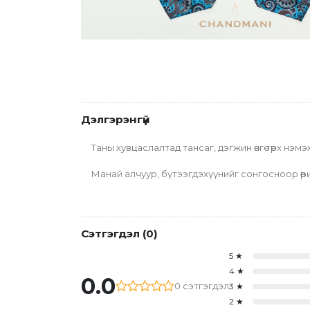
Дэлгэрэнгүй
Таны хувцаслалтад тансаг, дэгжин өнгө төрх нэмэх
Манай алчуур, бүтээгдэхүүнийг сонгосноор өөрий
Сэтгэгдэл
(
0
)
5
★
4
★
0.0
0
сэтгэгдэл
3
★
2
★