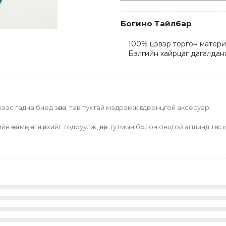
Богино Тайлбар
100% цэвэр торгон материал
Бэлгийн хайрцаг дагалдан
ээс гадна биед зөөлөн, тав тухтай мэдрэмж өгдөг онцгой аксесуар.
н өвөрмөц өнгө төрхийг тодруулж, өдөр тутмын болон онцгой агшинд тө