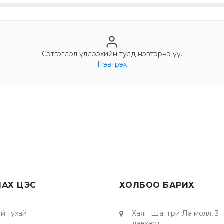
Сэтгэгдэл үлдээхийн тулд нэвтэрнэ үү.
Нэвтрэх
ЛАХ ЦЭС
ХОЛБОО БАРИХ
й тухай
Хаяг
:
Шангри Ла молл, 3
давхарт