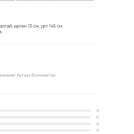
тай, өргөн 13 см, урт 145 см.

а.
гс имижийг бүтээх боломжтой.
0
0
0
0