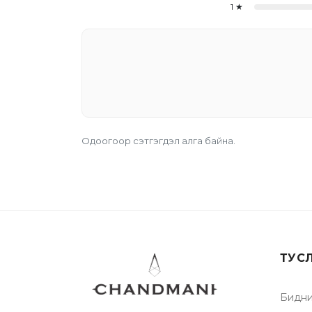
1
★
Одоогоор сэтгэгдэл алга байна.
ТУС
Бидни