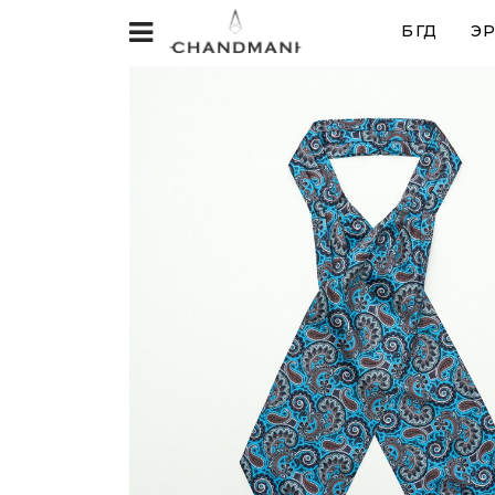
БҮГД
ЭР