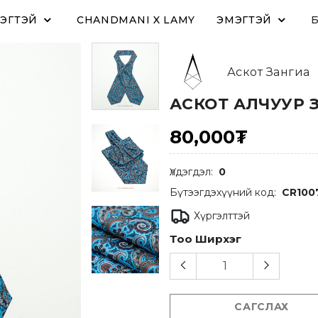
ЭГТЭЙ
CHANDMANI X LAMY
ЭМЭГТЭЙ
Аскот Зангиа
АСКОТ АЛЧУУР 
80,000₮
Үлдэгдэл:
0
Бүтээгдэхүүний код:
CR100
Хүргэлттэй
Тоо Ширхэг
САГСЛАХ