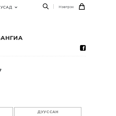
Нэвтрэх
БУСАД
ЗАНГИА
7
ДУУССАН