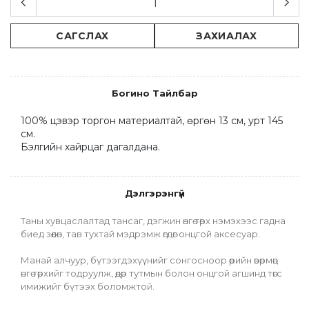
САГСЛАХ
ЗАХИАЛАХ
Богино Тайлбар
100% цэвэр торгон материалтай, өргөн 13 см, урт 145 
см.

Бэлгийн хайрцаг дагалдана.
Дэлгэрэнгүй
Таны хувцаслалтад тансаг, дэгжин өнгө төрх нэмэхээс гадна 
биед зөөлөн, тав тухтай мэдрэмж өгдөг онцгой аксесуар.
Манай алчуур, бүтээгдэхүүнийг сонгосноор өөрийн өвөрмөц 
өнгө төрхийг тодруулж, өдөр тутмын болон онцгой агшинд төгс 
имижийг бүтээх боломжтой.