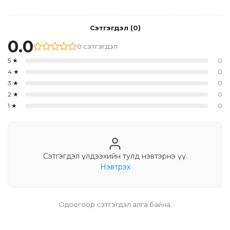
Сэтгэгдэл
(
0
)
0.0
0
сэтгэгдэл
5
★
0
4
★
0
3
★
0
2
★
0
1
★
0
Сэтгэгдэл үлдээхийн тулд нэвтэрнэ үү.
Нэвтрэх
Одоогоор сэтгэгдэл алга байна.