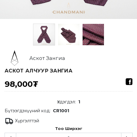
Аскот Зангиа
АСКОТ АЛЧУУР ЗАНГИА
98,000₮
Үлдэгдэл
:
1
Бүтээгдэхүүний код:
CR1001
Хүргэлттэй
Тоо Ширхэг